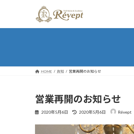
コ
ナ
ン
ビ
テ
ゲ
ン
ー
ツ
シ
へ
ョ
ス
ン
キ
に
ッ
移
プ
動
HOME
告知
営業再開のお知らせ
営業再開のお知らせ
最
2020年5月6日
2020年5月6日
Révept
終
更
新