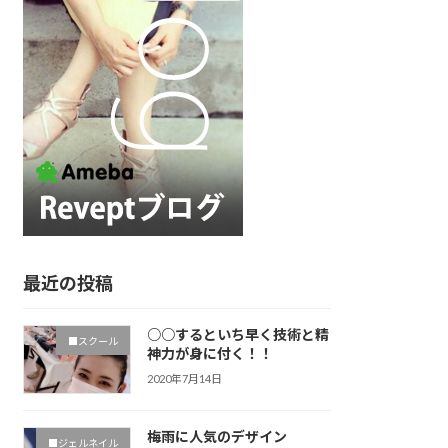
最近の投稿
○○するといち早く技術と精
■スクール
神力が身に付く！！
2020年7月14日
梅雨に人気のデザイン
■ジェルネイル