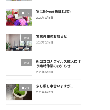
実はRévept先日ね(笑)
■Life
2020年5月8日
営業再開のお知らせ
告知
2020年5月6日
新型コロナウイルス拡大に伴
告知
う臨時休業のお知らせ
2020年4月18日
少し厳し事言いますが…
■Life
2020年4月12日