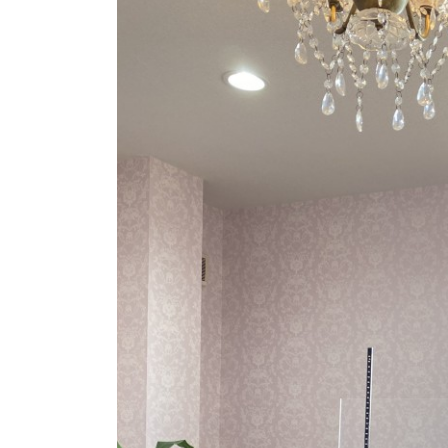
日
時
: