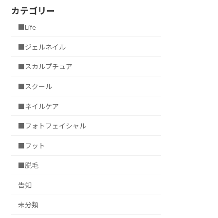
カテゴリー
■Life
■ジェルネイル
■スカルプチュア
■スクール
■ネイルケア
■フォトフェイシャル
■フット
■脱毛
告知
未分類