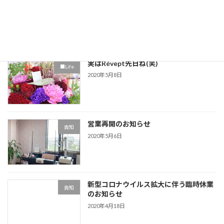
ほったらかしにした爪の行く末…
■スカルプチュア
2020年5月11日
実はRévept先日ね(笑)
■Life
2020年5月8日
営業再開のお知らせ
告知
2020年5月6日
新型コロナウイルス拡大に伴う臨時休業
告知
のお知らせ
2020年4月18日