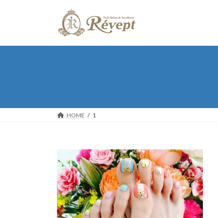
コ
ナ
ン
ビ
テ
ゲ
ン
ー
ツ
シ
へ
ョ
ス
ン
キ
に
ッ
移
プ
動
HOME
1